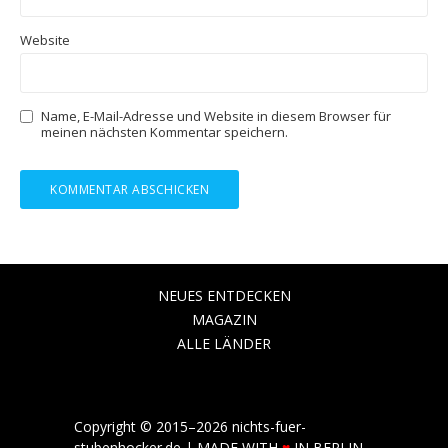
Website
Name, E-Mail-Adresse und Website in diesem Browser für
meinen nächsten Kommentar speichern.
NEUES ENTDECKEN
MAGAZIN
ALLE LÄNDER
Copyright
©
2015
–
2026 nichts-fuer-
stubenhocker
.
de | MADE WITH
♥
IN BERLIN