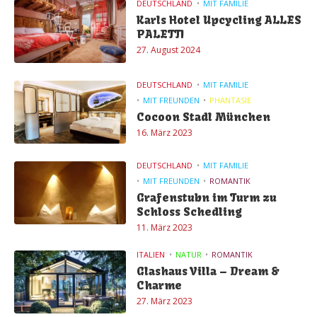
DEUTSCHLAND
MIT FAMILIE
Karls Hotel Upcycling ALLES
PALETTI
27. August 2024
DEUTSCHLAND
MIT FAMILIE
MIT FREUNDEN
PHANTASIE
Cocoon Stadl München
16. März 2023
DEUTSCHLAND
MIT FAMILIE
MIT FREUNDEN
ROMANTIK
Grafenstubn im Turm zu
Schloss Schedling
11. März 2023
ITALIEN
NATUR
ROMANTIK
Glashaus Villa – Dream &
Charme
27. März 2023