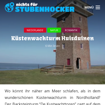
MENÜ
NIEDERLANDE
NATUR
ROMANTIK
Küstenwachturm Huisduinen
6 Min lesen
Wo könnt ihr näher am Meer schlafen, als in dem
wunderschönen Küstenwachturm in Nordholland?
Der Backsteinturm “De Kustwachttoren” ragt auf dem