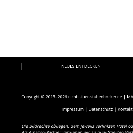
NEUES ENTDECKEN
Copyright
©
2015
–
2026 nichts-fuer-stubenhocker
.
de | M
Impressum
|
Datenschutz
|
Kontakt
Die Bildrechte obliegen
.
dem jeweils verlinkten Hotel o
Als Amazon-Partner verdienen wir an qualifizierten Ver