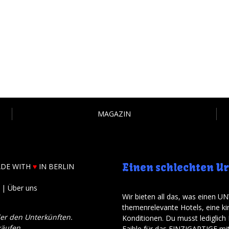
MAGAZIN
Einen schlechten U
ADE WITH
♥
IN BERLIN
|
Über uns
Wir bieten all das, was einen 
themenrelevante Hotels
,
eine ki
der den Unterkünften
.
Konditionen
.
Du musst lediglich
käufen
.
Faible für das EINZIGARTIGE mi