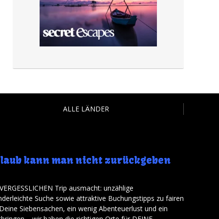
ALLE LÄNDER
rlaub kann man nicht zurückgeben
UNVERGESSLICHEN Trip ausmacht: unzählige
nderleichte Suche sowie attraktive Buchungstipps zu fairen
 Deine Siebensachen
,
ein wenig Abenteuerlust und ein
tbringen
–
wir haben die richtigen Orte für DEINE